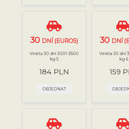
30
30
DNÍ (EURO5)
DNÍ (
Viněta 30 dní 3001-3500
Viněta 30 dní
kg 5
kg 6
184 PLN
159 
OBJEDNAT
OBJED