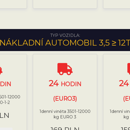
TYP VOZIDLA:
NÁKLADNÍ AUTOMOBIL 3,5 ≥ 12
24
2
DIN
HODIN
3501-12000
(EURO3)
(E
0-1-2
1denní viněta 3501-12000
1denní vi
PLN
kg EURO 3
kg
169 PLN
15