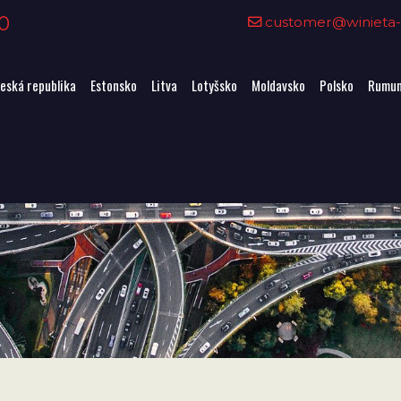
0
customer@winieta-o
eská republika
Estonsko
Litva
Lotyšsko
Moldavsko
Polsko
Rumun