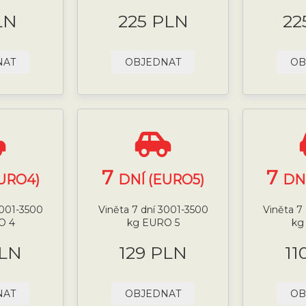
LN
225 PLN
22
NAT
OBJEDNAT
OB
7
7
URO4)
DNÍ (EURO5)
DN
3001-3500
Viněta 7 dní 3001-3500
Viněta 7
O 4
kg EURO 5
kg
PLN
129 PLN
11
NAT
OBJEDNAT
OB