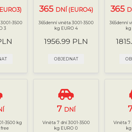
365
365
(EURO3)
DNÍ (EURO4)
D
a 3001-3500
365denní viněta 3001-3500
365denní v
O 3
kg EURO 4
kg
PLN
1956.99 PLN
1815
NAT
OBJEDNAT
OB
7
NÍ
DNÍ
001-3500 kg
Viněta 7 dní 3001-3500
Viněta 7
 free
kg EURO 0
kg