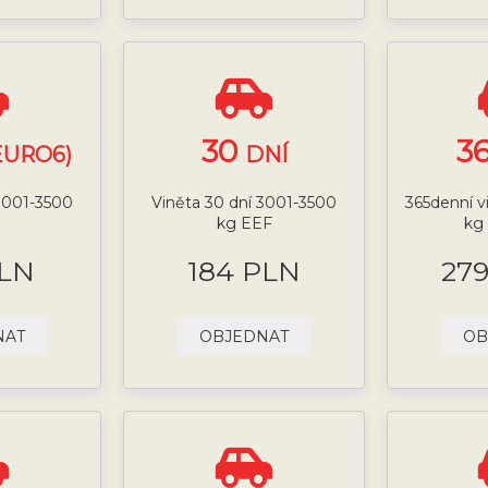
30
3
EURO6)
DNÍ
 3001-3500
Viněta 30 dní 3001-3500
365denní v
kg EEF
kg
PLN
184 PLN
27
NAT
OBJEDNAT
OB