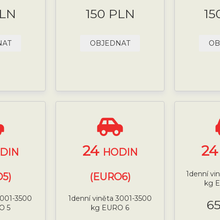
PLN
150 PLN
15
NAT
OBJEDNAT
OB
24
2
DIN
HODIN
1denní vi
5)
(EURO6)
kg 
 3001-3500
1denní viněta 3001-3500
6
O 5
kg EURO 6