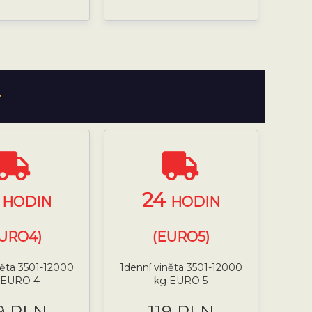
T
4
24
HODIN
HODIN
URO4)
(EURO5)
něta 3501-12000
1denní viněta 3501-12000
 EURO 4
kg EURO 5
9 PLN
119 PLN