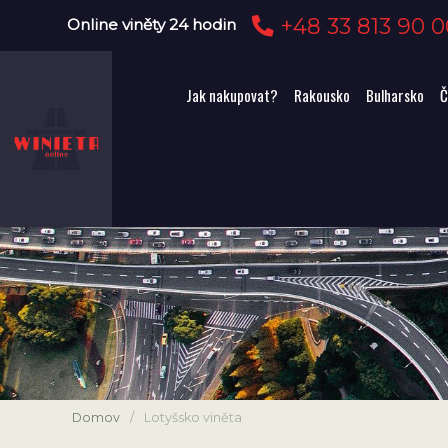
+48 33 813 90 0
Online viněty 24 hodin
Jak nakupovat?
Rakousko
Bulharsko
Č
Domov
/
Lotyšsko viněta