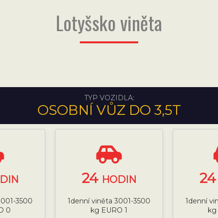
Lotyšsko viněta
TYP VOZIDLA:
OSOBNÍ VŮZ DO 3,5T
24
2
DIN
HODIN
 3001-3500
1denní viněta 3001-3500
1denní vi
O 0
kg EURO 1
kg