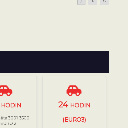
A
A
A
4
24
HODIN
HODIN
něta 3001-3500
(EURO3)
 EURO 2