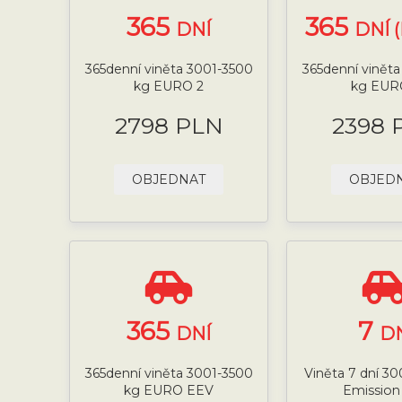
365
365
DNÍ
DNÍ 
365denní viněta 3001-3500
365denní vinět
kg EURO 2
kg EUR
2798 PLN
2398 
OBJEDNAT
OBJED
365
7
DNÍ
D
365denní viněta 3001-3500
Viněta 7 dní 3
kg EURO EEV
Emission