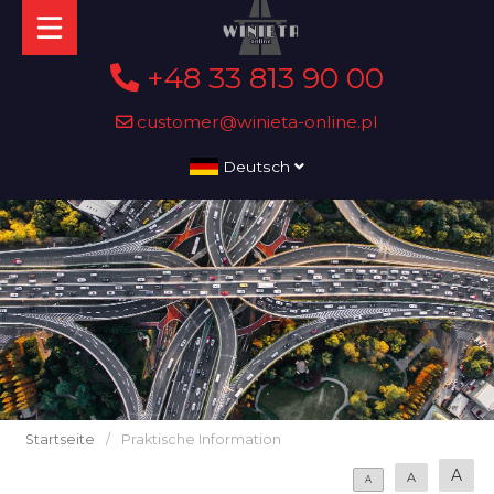
+48 33 813 90 00
customer@winieta-online.pl
Deutsch
Startseite
/
Praktische Information
A
A
A