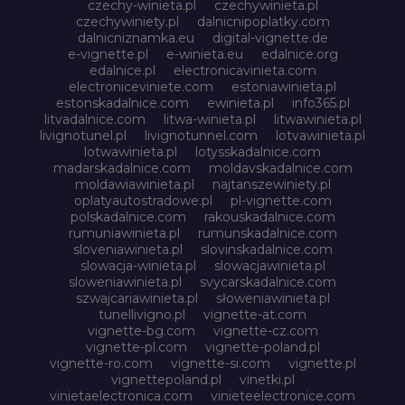
czechy-winieta.pl
czechywinieta.pl
czechywiniety.pl
dalnicnipoplatky.com
dalnicniznamka.eu
digital-vignette.de
e-vignette.pl
e-winieta.eu
edalnice.org
edalnice.pl
electronicavinieta.com
electroniceviniete.com
estoniawinieta.pl
estonskadalnice.com
ewinieta.pl
info365.pl
litvadalnice.com
litwa-winieta.pl
litwawinieta.pl
livignotunel.pl
livignotunnel.com
lotvawinieta.pl
lotwawinieta.pl
lotysskadalnice.com
madarskadalnice.com
moldavskadalnice.com
moldawiawinieta.pl
najtanszewiniety.pl
oplatyautostradowe.pl
pl-vignette.com
polskadalnice.com
rakouskadalnice.com
rumuniawinieta.pl
rumunskadalnice.com
sloveniawinieta.pl
slovinskadalnice.com
slowacja-winieta.pl
slowacjawinieta.pl
sloweniawinieta.pl
svycarskadalnice.com
szwajcariawinieta.pl
słoweniawinieta.pl
tunellivigno.pl
vignette-at.com
vignette-bg.com
vignette-cz.com
vignette-pl.com
vignette-poland.pl
vignette-ro.com
vignette-si.com
vignette.pl
vignettepoland.pl
vinetki.pl
vinietaelectronica.com
vinieteelectronice.com