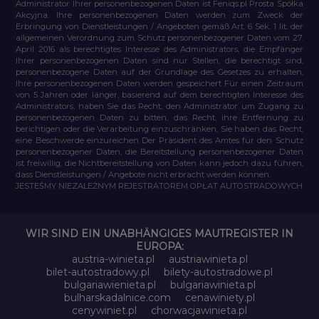
Administrator Ihrer personenbezogenen Daten ist Feniqs.pl Prosta Spółka
Akcyjna. Ihre personenbezogenen Daten werden zum Zweck der
Erbringung von Dienstleistungen / Angeboten gemäß Art. 6 Sek. 1 lit. der
allgemeinen Verordnung zum Schutz personenbezogener Daten vom 27.
April 2016 als berechtigtes Interesse des Administrators, die Empfänger
Ihrer personenbezogenen Daten sind nur Stellen, die berechtigt sind,
personenbezogene Daten auf der Grundlage des Gesetzes zu erhalten,
Ihre personenbezogenen Daten werden gespeichert Für einen Zeitraum
von 5 Jahren oder länger, basierend auf dem berechtigten Interesse des
Administrators, haben Sie das Recht, den Administrator um Zugang zu
personenbezogenen Daten zu bitten, das Recht, ihre Entfernung zu
berichtigen oder die Verarbeitung einzuschränken, Sie haben das Recht,
eine Beschwerde einzureichen Der Präsident des Amtes für den Schutz
personenbezogener Daten, die Bereitstellung personenbezogener Daten
ist freiwillig, die Nichtbereitstellung von Daten kann jedoch dazu führen,
dass Dienstleistungen / Angebote nicht erbracht werden können.
JESTEŚMY NIEZALEŻNYM REJESTRATOREM OPŁAT AUTOSTRADOWYCH
WIR SIND EIN UNABHÄNGIGES MAUTREGISTER IN
EUROPA:
austria-winieta.pl
austriawinieta.pl
bilet-autostradowy.pl
bilety-autostradowe.pl
bulgariawienieta.pl
bulgariawinieta.pl
bulharskadalnice.com
cenawiniety.pl
cenywiniet.pl
chorwacjawinieta.pl