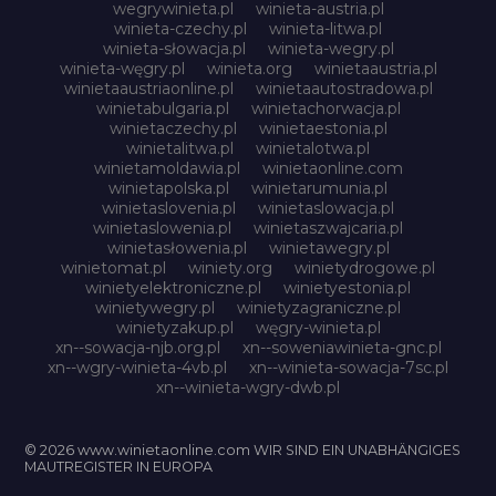
wegrywinieta.pl
winieta-austria.pl
winieta-czechy.pl
winieta-litwa.pl
winieta-słowacja.pl
winieta-wegry.pl
winieta-węgry.pl
winieta.org
winietaaustria.pl
winietaaustriaonline.pl
winietaautostradowa.pl
winietabulgaria.pl
winietachorwacja.pl
winietaczechy.pl
winietaestonia.pl
winietalitwa.pl
winietalotwa.pl
winietamoldawia.pl
winietaonline.com
winietapolska.pl
winietarumunia.pl
winietaslovenia.pl
winietaslowacja.pl
winietaslowenia.pl
winietaszwajcaria.pl
winietasłowenia.pl
winietawegry.pl
winietomat.pl
winiety.org
winietydrogowe.pl
winietyelektroniczne.pl
winietyestonia.pl
winietywegry.pl
winietyzagraniczne.pl
winietyzakup.pl
węgry-winieta.pl
xn--sowacja-njb.org.pl
xn--soweniawinieta-gnc.pl
xn--wgry-winieta-4vb.pl
xn--winieta-sowacja-7sc.pl
xn--winieta-wgry-dwb.pl
© 2026 www.winietaonline.com WIR SIND EIN UNABHÄNGIGES
MAUTREGISTER IN EUROPA