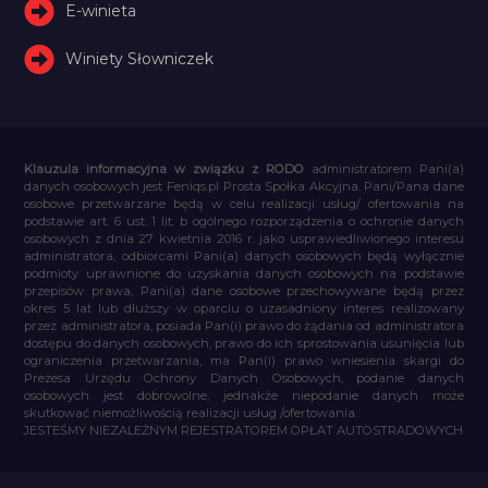
E-winieta
Winiety Słowniczek
Klauzula informacyjna w związku z RODO
administratorem Pani(a)
danych osobowych jest Feniqs.pl Prosta Spółka Akcyjna. Pani/Pana dane
osobowe przetwarzane będą w celu realizacji usług/ ofertowania na
podstawie art. 6 ust. 1 lit. b ogólnego rozporządzenia o ochronie danych
osobowych z dnia 27 kwietnia 2016 r. jako usprawiedliwionego interesu
administratora, odbiorcami Pani(a) danych osobowych będą wyłącznie
podmioty uprawnione do uzyskania danych osobowych na podstawie
przepisów prawa, Pani(a) dane osobowe przechowywane będą przez
okres 5 lat lub dłuższy w oparciu o uzasadniony interes realizowany
przez administratora, posiada Pan(i) prawo do żądania od administratora
dostępu do danych osobowych, prawo do ich sprostowania usunięcia lub
ograniczenia przetwarzania, ma Pan(i) prawo wniesienia skargi do
Prezesa Urzędu Ochrony Danych Osobowych, podanie danych
osobowych jest dobrowolne, jednakże niepodanie danych może
skutkować niemożliwością realizacji usług /ofertowania.
JESTEŚMY NIEZALEŻNYM REJESTRATOREM OPŁAT AUTOSTRADOWYCH