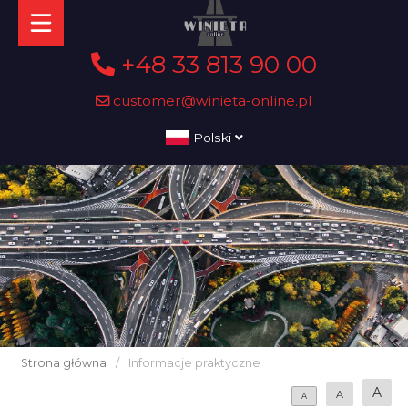
+48 33 813 90 00
customer@winieta-online.pl
Polski
Strona główna
/
Informacje praktyczne
A
A
A