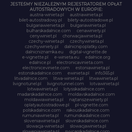
JESTEŚMY NIEZALEŻNYM REJESTRATOREM OPŁAT
AUTOSTRADOWYCH W EUROPIE:
austria-winieta.pl
austriawinieta.pl
bilet-autostradowy.pl
bilety-autostradowe.pl
bulgariawienieta.pl
bulgariawinieta.pl
bulharskadalnice.com
cenawiniety.pl
cenywiniet.pl
chorwacjawinieta.pl
czechy-winieta.pl
czechywinieta.pl
czechywiniety.pl
dalnicnipoplatky.com
dalnicniznamka.eu
digital-vignette.de
e-vignette.pl
e-winieta.eu
edalnice.org
edalnice.pl
electronicavinieta.com
electroniceviniete.com
estoniawinieta.pl
estonskadalnice.com
ewinieta.pl
info365.pl
litvadalnice.com
litwa-winieta.pl
litwawinieta.pl
livignotunel.pl
livignotunnel.com
lotvawinieta.pl
lotwawinieta.pl
lotysskadalnice.com
madarskadalnice.com
moldavskadalnice.com
moldawiawinieta.pl
najtanszewiniety.pl
oplatyautostradowe.pl
pl-vignette.com
polskadalnice.com
rakouskadalnice.com
rumuniawinieta.pl
rumunskadalnice.com
sloveniawinieta.pl
slovinskadalnice.com
slowacja-winieta.pl
slowacjawinieta.pl
sloweniawinieta.pl
svycarskadalnice.com