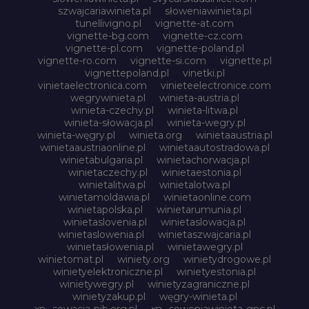
szwajcariawinieta.pl
słoweniawinieta.pl
tunellivigno.pl
vignette-at.com
vignette-bg.com
vignette-cz.com
vignette-pl.com
vignette-poland.pl
vignette-ro.com
vignette-si.com
vignette.pl
vignettepoland.pl
vinetki.pl
vinietaelectronica.com
vinieteelectronice.com
wegrywinieta.pl
winieta-austria.pl
winieta-czechy.pl
winieta-litwa.pl
winieta-słowacja.pl
winieta-wegry.pl
winieta-węgry.pl
winieta.org
winietaaustria.pl
winietaaustriaonline.pl
winietaautostradowa.pl
winietabulgaria.pl
winietachorwacja.pl
winietaczechy.pl
winietaestonia.pl
winietalitwa.pl
winietalotwa.pl
winietamoldawia.pl
winietaonline.com
winietapolska.pl
winietarumunia.pl
winietaslovenia.pl
winietaslowacja.pl
winietaslowenia.pl
winietaszwajcaria.pl
winietasłowenia.pl
winietawegry.pl
winietomat.pl
winiety.org
winietydrogowe.pl
winietyelektroniczne.pl
winietyestonia.pl
winietywegry.pl
winietyzagraniczne.pl
winietyzakup.pl
węgry-winieta.pl
xn--sowacja-njb.org.pl
xn--soweniawinieta-gnc.pl