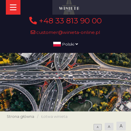
+48 33 813 90 00
customer@winieta-online.pl
Polski
Strona główna
/
Łotwa winieta
A
A
A