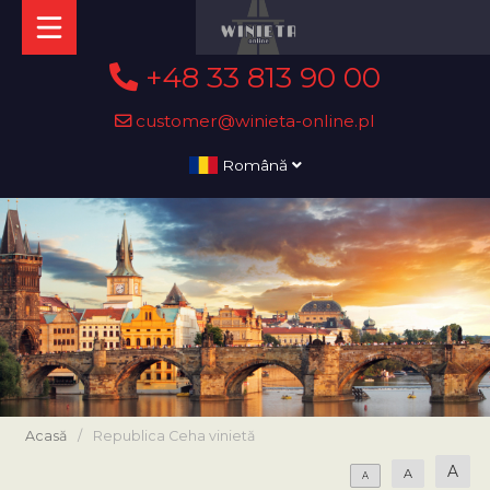
+48 33 813 90 00
customer@winieta-online.pl
Română
Acasă
/
Republica Ceha vinietă
A
A
A