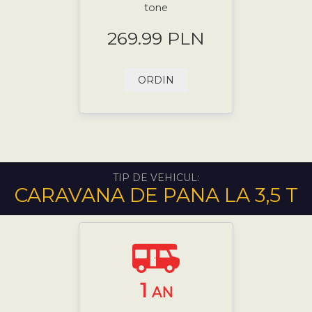
tone
269.99 PLN
ORDIN
TIP DE VEHICUL:
CARAVANA DE PANA LA 3,5 T
1
AN