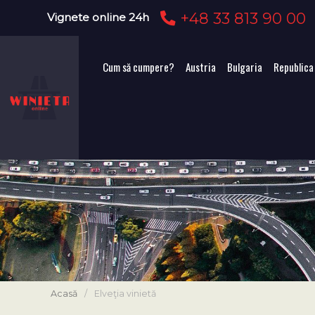
+48 33 813 90 00
Vignete online 24h
Cum să cumpere?
Austria
Bulgaria
Republica
Acasă
/
Elveţia vinietă