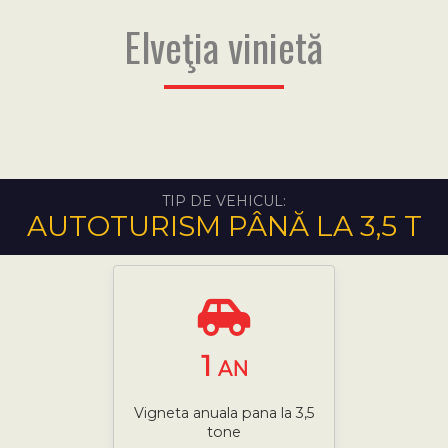
Elveţia vinietă
TIP DE VEHICUL:
AUTOTURISM PÂNĂ LA 3,5 T
1
AN
Vigneta anuala pana la 3,5
tone