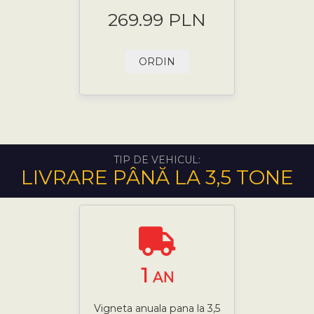
269.99 PLN
ORDIN
TIP DE VEHICUL:
LIVRARE PÂNĂ LA 3,5 TONE
1
AN
Vigneta anuala pana la 3,5