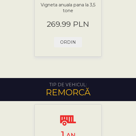
Vigneta anuala pana la 3,5
tone
269.99 PLN
ORDIN
TIP DE VEHICUL:
REMORCĂ
1
AN