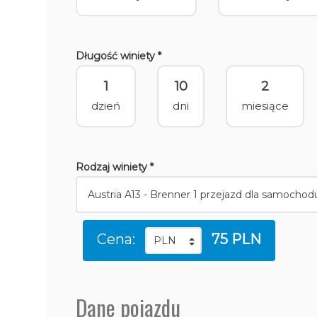
Długość winiety *
1
10
2
dzień
dni
miesiące
Rodzaj winiety *
Cena:
75 PLN
Dane pojazdu