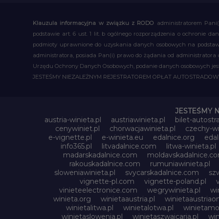
Klauzula informacyjna w związku z RODO
administratorem Pani(
podstawie art. 6 ust. 1 lit. b ogólnego rozporządzenia o ochronie
podmioty uprawnione do uzyskania danych osobowych na podstawie
administratora, posiada Pan(i) prawo do żądania od administratora
Urzędu Ochrony Danych Osobowych, podanie danych osobowych jest d
JESTEŚMY NIEZALEŻNYM REJESTRATOREM OPŁAT AUTOSTRADO
JESTEŚMY 
austria-winieta.pl
austriawinieta.pl
bilet-autostr
cenywiniet.pl
chorwacjawinieta.pl
czechy-wi
e-vignette.pl
e-winieta.eu
edalnice.org
edal
info365.pl
litvadalnice.com
litwa-winieta.pl
madarskadalnice.com
moldavskadalnice.c
rakouskadalnice.com
rumuniawinieta.pl
sloweniawinieta.pl
svycarskadalnice.com
szw
vignette-pl.com
vignette-poland.pl
vinieteelectronice.com
wegrywinieta.pl
wi
winieta.org
winietaaustria.pl
winietaaustriaon
winietalitwa.pl
winietalotwa.pl
winietamol
winietaslowenia.pl
winietaszwajcaria.pl
win