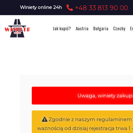
+48 33 813 90 00
Winiety online 24h
Jak kupić?
Austria
Bułgaria
Czechy
E
Uwaga, winiety zakup
Zgodnie z naszym regulaminem ele
ważnością od dzisiaj rejestracja trwa 