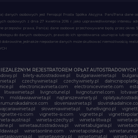
a) danych osobowych jest Feniqs.pl Prosta Spółka Akcyjna. Pani/Pana dane os
 danych osobowych z dnia 27 kwietnia 2016 r. jako usprawiedliwionego interesu 
 przepisów prawa, Pani(a) dane osobowe przechowywane będą przez okres 5 la
 dostępu do danych osobowych, prawo do ich sprostowania usunięcia lub ograni
obrowolne, jednakże niepodanie danych może skutkować niemożliwością realizac
WYCH
NIEZALEŻNYM REJESTRATOREM OPŁAT AUTOSTRADOWYCH 
adowy.pl
bilety-autostradowe.pl
bulgariawienieta.pl
bulgari
nieta.pl
czechywinieta.pl
czechywiniety.pl
dalnicnipoplat
nice.pl
electronicavinieta.com
electroniceviniete.com
esto
litwawinieta.pl
livignotunel.pl
livignotunnel.com
lotvawin
om
moldawiawinieta.pl
najtanszewiniety.pl
oplatyautostrad
rumunskadalnice.com
sloveniawinieta.pl
slovinskadalnice.
ajcariawinieta.pl
słoweniawinieta.pl
tunellivigno.pl
vignet
vignette-ro.com
vignette-si.com
vignette.pl
vignettepolan
nieta-austria.pl
winieta-czechy.pl
winieta-litwa.pl
winieta-sł
line.pl
winietaautostradowa.pl
winietabulgaria.pl
winietach
dawia.pl
winietaonline.com
winietapolska.pl
winietarumun
ietasłowenia.pl
winietawegry.pl
winietomat.pl
winiety.org