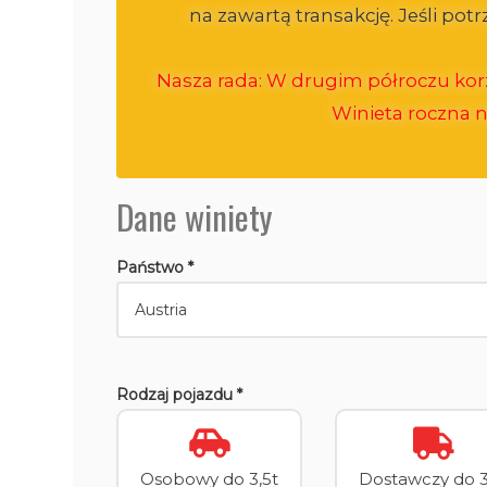
na zawartą transakcję. Jeśli po
Nasza rada: W drugim półroczu korz
Winieta roczna n
Dane winiety
Państwo *
Rodzaj pojazdu *
Osobowy do 3,5t
Dostawczy do 3