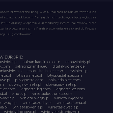
obowe przetwarzane będą w celu realizacji usług/ ofertowania na
administratora, odbiorcami Pani(a) danych osobowych będą wyłącznie
t lub dłuższy w oparciu o uzasadniony interes realizowany przez
czenia przetwarzania, ma Pan(i) prawo wniesienia skargi do Prezesa
ji usług /ofertowania.
W EUROPIE:
awinieta.pl
bulharskadalnice.com
cenawiniety.pl
ky.com
dalnicniznamka.eu
digital-vignette.de
niawinieta.pl
estonskadalnice.com
ewinieta.pl
ieta.pl
lotwawinieta.pl
lotysskadalnice.com
owe.pl
pl-vignette.com
polskadalnice.com
com
slowacja-winieta.pl
slowacjawinieta.pl
te-at.com
vignette-bg.com
vignette-cz.com
d.pl
vinetki.pl
vinietaelectronica.com
owacja.pl
winieta-wegry.pl
winieta-węgry.pl
orwacja.pl
winietaczechy.pl
winietaestonia.pl
ia.pl
winietaslovenia.pl
winietaslowacja.pl
winietydrogowe.pl
winietyelektroniczne.pl