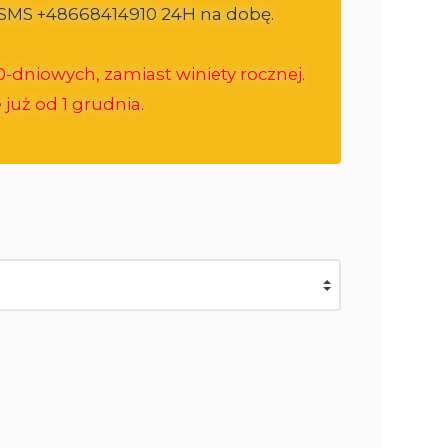
ij SMS +48668414910 24H na dobę.
-dniowych, zamiast winiety rocznej.
już od 1 grudnia.