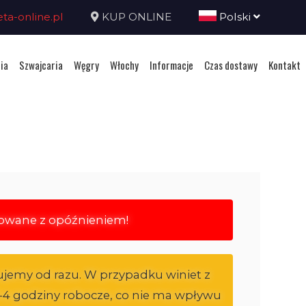
a-online.pl
KUP ONLINE
Polski
ia
Szwajcaria
Węgry
Włochy
Informacje
Czas dostawy
Kontakt
rowane z opóźnieniem!
ujemy od razu. W przypadku winiet z
i 3-4 godziny robocze, co nie ma wpływu