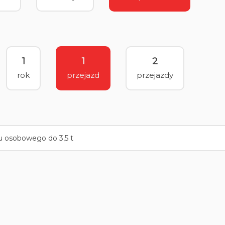
1
1
2
rok
przejazd
przejazdy