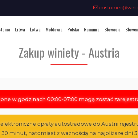
customer@winiet
stonia
Litwa
Łotwa
Mołdawia
Polska
Rumunia
Słowacja
Słowen
Zakup winiety - Austria
ione w godzinach 00:00-07:00 mogą zostać zarejest
ktroniczne opłaty autostradowe do Austrii rejestr
1 - 30 minut, natomiast z ważnością na najbliższe dn