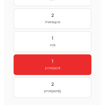
2
miesiące
1
rok
1
przejazd
2
przejazdy