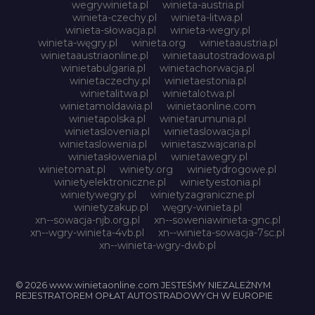
wegrywinieta.pl
winieta-austria.pl
winieta-czechy.pl
winieta-litwa.pl
winieta-słowacja.pl
winieta-wegry.pl
winieta-węgry.pl
winieta.org
winietaaustria.pl
winietaaustriaonline.pl
winietaautostradowa.pl
winietabulgaria.pl
winietachorwacja.pl
winietaczechy.pl
winietaestonia.pl
winietalitwa.pl
winietalotwa.pl
winietamoldawia.pl
winietaonline.com
winietapolska.pl
winietarumunia.pl
winietaslovenia.pl
winietaslowacja.pl
winietaslowenia.pl
winietaszwajcaria.pl
winietasłowenia.pl
winietawegry.pl
winietomat.pl
winiety.org
winietydrogowe.pl
winietyelektroniczne.pl
winietyestonia.pl
winietywegry.pl
winietyzagraniczne.pl
winietyzakup.pl
węgry-winieta.pl
xn--sowacja-njb.org.pl
xn--soweniawinieta-gnc.pl
xn--wgry-winieta-4vb.pl
xn--winieta-sowacja-7sc.pl
xn--winieta-wgry-dwb.pl
© 2026 www.winietaonline.com JESTEŚMY NIEZALEŻNYM
REJESTRATOREM OPŁAT AUTOSTRADOWYCH W EUROPIE