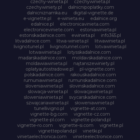
czechy-winieta.pl
czechywinieta.pl
czechywiniety.pl
dalnicnipoplatky.com
dalnicniznamka.eu
digital-vignette.de
e-vignette.pl
e-winieta.eu
edalnice.org
edalnice.pl
electronicavinieta.com
electroniceviniete.com
estoniawinieta.pl
estonskadalnice.com
ewinieta.pl
info365.pl
litvadalnice.com
litwa-winieta.pl
litwawinieta.pl
livignotunel.pl
livignotunnel.com
lotvawinieta.pl
lotwawinieta.pl
lotysskadalnice.com
madarskadalnice.com
moldavskadalnice.com
moldawiawinieta.pl
najtanszewiniety.pl
oplatyautostradowe.pl
pl-vignette.com
polskadalnice.com
rakouskadalnice.com
rumuniawinieta.pl
rumunskadalnice.com
sloveniawinieta.pl
slovinskadalnice.com
slowacja-winieta.pl
slowacjawinieta.pl
sloweniawinieta.pl
svycarskadalnice.com
szwajcariawinieta.pl
słoweniawinieta.pl
tunellivigno.pl
vignette-at.com
vignette-bg.com
vignette-cz.com
vignette-pl.com
vignette-poland.pl
vignette-ro.com
vignette-si.com
vignette.pl
vignettepoland.pl
vinetki.pl
vinietaelectronica.com
vinieteelectronice.com