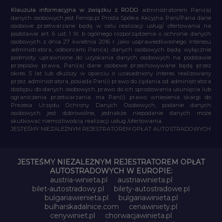
Klauzula informacyjna w związku z RODO
administratorem Pani(a)
danych osobowych jest Feniqs.pl Prosta Spółka Akcyjna. Pani/Pana dane
osobowe przetwarzane będą w celu realizacji usług/ ofertowania na
podstawie art. 6 ust. 1 lit. b ogólnego rozporządzenia o ochronie danych
osobowych z dnia 27 kwietnia 2016 r. jako usprawiedliwionego interesu
administratora, odbiorcami Pani(a) danych osobowych będą wyłącznie
podmioty uprawnione do uzyskania danych osobowych na podstawie
przepisów prawa, Pani(a) dane osobowe przechowywane będą przez
okres 5 lat lub dłuższy w oparciu o uzasadniony interes realizowany
przez administratora, posiada Pan(i) prawo do żądania od administratora
dostępu do danych osobowych, prawo do ich sprostowania usunięcia lub
ograniczenia przetwarzania, ma Pan(i) prawo wniesienia skargi do
Prezesa Urzędu Ochrony Danych Osobowych, podanie danych
osobowych jest dobrowolne, jednakże niepodanie danych może
skutkować niemożliwością realizacji usług /ofertowania.
JESTEŚMY NIEZALEŻNYM REJESTRATOREM OPŁAT AUTOSTRADOWYCH
JESTEŚMY NIEZALEŻNYM REJESTRATOREM OPŁAT
AUTOSTRADOWYCH W EUROPIE:
austria-winieta.pl
austriawinieta.pl
bilet-autostradowy.pl
bilety-autostradowe.pl
bulgariawienieta.pl
bulgariawinieta.pl
bulharskadalnice.com
cenawiniety.pl
cenywiniet.pl
chorwacjawinieta.pl