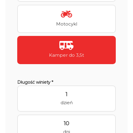
Motocykl
Kamper do 3,5t
Długość winiety *
1
dzień
10
dni