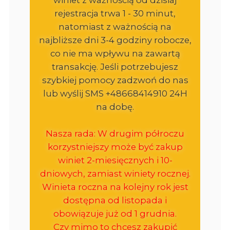
rejestracja trwa 1 - 30 minut,
natomiast z ważnością na
najbliższe dni 3-4 godziny robocze,
co nie ma wpływu na zawartą
transakcję. Jeśli potrzebujesz
szybkiej pomocy zadzwoń do nas
lub wyślij SMS +48668414910 24H
na dobę.
Nasza rada: W drugim półroczu
korzystniejszy może być zakup
winiet 2-miesięcznych i 10-
dniowych, zamiast winiety rocznej.
Winieta roczna na kolejny rok jest
dostępna od listopada i
obowiązuje już od 1 grudnia.
Czy mimo to chcesz zakupić