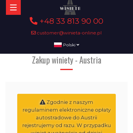
+48 33 813 90 00
customer@winieta-online.pl
Polski
Zakup winiety - Austria
Zgodnie z naszym
regulaminem elektroniczne opłaty
autostradowe do Austrii
rejestrujemy od razu. W przypadku
winiet z ważnością od dzisiaj