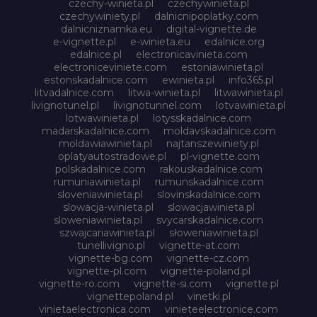
czechy-winieta.pl
czechywinieta.pl
czechywiniety.pl
dalnicnipoplatky.com
dalnicniznamka.eu
digital-vignette.de
e-vignette.pl
e-winieta.eu
edalnice.org
edalnice.pl
electronicavinieta.com
electroniceviniete.com
estoniawinieta.pl
estonskadalnice.com
ewinieta.pl
info365.pl
litvadalnice.com
litwa-winieta.pl
litwawinieta.pl
livignotunel.pl
livignotunnel.com
lotvawinieta.pl
lotwawinieta.pl
lotysskadalnice.com
madarskadalnice.com
moldavskadalnice.com
moldawiawinieta.pl
najtanszewiniety.pl
oplatyautostradowe.pl
pl-vignette.com
polskadalnice.com
rakouskadalnice.com
rumuniawinieta.pl
rumunskadalnice.com
sloveniawinieta.pl
slovinskadalnice.com
slowacja-winieta.pl
slowacjawinieta.pl
sloweniawinieta.pl
svycarskadalnice.com
szwajcariawinieta.pl
słoweniawinieta.pl
tunellivigno.pl
vignette-at.com
vignette-bg.com
vignette-cz.com
vignette-pl.com
vignette-poland.pl
vignette-ro.com
vignette-si.com
vignette.pl
vignettepoland.pl
vinetki.pl
vinietaelectronica.com
vinieteelectronice.com