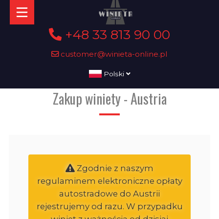
+48 33 813 90 00
customer@winieta-online.pl
Polski
Zakup winiety - Austria
Zgodnie z naszym
regulaminem elektroniczne opłaty
autostradowe do Austrii
rejestrujemy od razu. W przypadku
winiet z ważnością od dzisiaj