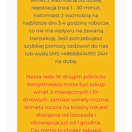
rejestracja trwa 1 - 30 minut,
natomiast z ważnością na
najbliższe dni 3-4 godziny robocze,
co nie ma wpływu na zawartą
transakcję. Jeśli potrzebujesz
szybkiej pomocy zadzwoń do nas
lub wyślij SMS +48668414910 24H
na dobę.
Nasza rada: W drugim półroczu
korzystniejszy może być zakup
winiet 2-miesięcznych i 10-
dniowych, zamiast winiety rocznej.
Winieta roczna na kolejny rok jest
dostępna od listopada i
obowiązuje już od 1 grudnia.
Czy mimo to chcesz zakupić