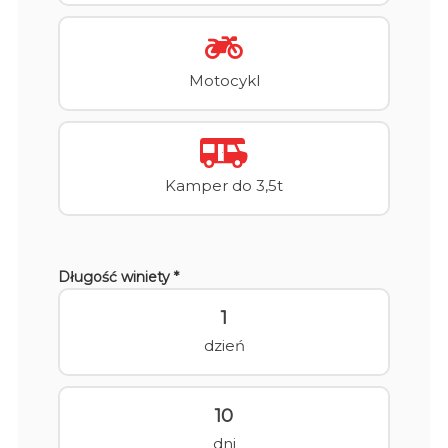
Motocykl
Kamper do 3,5t
Długość winiety *
1
dzień
10
dni