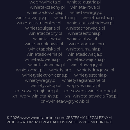
wegrywinieta.pl
winieta-austria.pl
winieta-czechy.pl
winieta-litwa.pl
winieta-słowacja.pl
winieta-wegry.pl
winieta-węgry.pl
winieta.org
winietaaustria.pl
winietaaustriaonline.pl
winietaautostradowa.pl
winietabulgaria.pl
winietachorwacja.pl
winietaczechy.pl
winietaestonia.pl
winietalitwa.pl
winietalotwa.pl
winietamoldawia.pl
winietaonline.com
winietapolska.pl
winietarumunia.pl
winietaslovenia.pl
winietaslowacja.pl
winietaslowenia.pl
winietaszwajcaria.pl
winietasłowenia.pl
winietawegry.pl
winietomat.pl
winiety.org
winietydrogowe.pl
winietyelektroniczne.pl
winietyestonia.pl
winietywegry.pl
winietyzagraniczne.pl
winietyzakup.pl
węgry-winieta.pl
xn--sowacja-njb.org.pl
xn--soweniawinieta-gnc.pl
xn--wgry-winieta-4vb.pl
xn--winieta-sowacja-7sc.pl
xn--winieta-wgry-dwb.pl
© 2026 www.winietaonline.com JESTEŚMY NIEZALEŻNYM
REJESTRATOREM OPŁAT AUTOSTRADOWYCH W EUROPIE