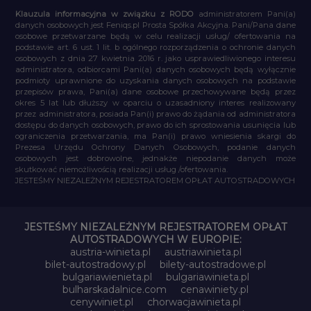
Klauzula informacyjna w związku z RODO
administratorem Pani(a)
danych osobowych jest Feniqs.pl Prosta Spółka Akcyjna. Pani/Pana dane
osobowe przetwarzane będą w celu realizacji usług/ ofertowania na
podstawie art. 6 ust. 1 lit. b ogólnego rozporządzenia o ochronie danych
osobowych z dnia 27 kwietnia 2016 r. jako usprawiedliwionego interesu
administratora, odbiorcami Pani(a) danych osobowych będą wyłącznie
podmioty uprawnione do uzyskania danych osobowych na podstawie
przepisów prawa, Pani(a) dane osobowe przechowywane będą przez
okres 5 lat lub dłuższy w oparciu o uzasadniony interes realizowany
przez administratora, posiada Pan(i) prawo do żądania od administratora
dostępu do danych osobowych, prawo do ich sprostowania usunięcia lub
ograniczenia przetwarzania, ma Pan(i) prawo wniesienia skargi do
Prezesa Urzędu Ochrony Danych Osobowych, podanie danych
osobowych jest dobrowolne, jednakże niepodanie danych może
skutkować niemożliwością realizacji usług /ofertowania.
JESTEŚMY NIEZALEŻNYM REJESTRATOREM OPŁAT AUTOSTRADOWYCH
JESTEŚMY NIEZALEŻNYM REJESTRATOREM OPŁAT
AUTOSTRADOWYCH W EUROPIE:
austria-winieta.pl
austriawinieta.pl
bilet-autostradowy.pl
bilety-autostradowe.pl
bulgariawienieta.pl
bulgariawinieta.pl
bulharskadalnice.com
cenawiniety.pl
cenywiniet.pl
chorwacjawinieta.pl